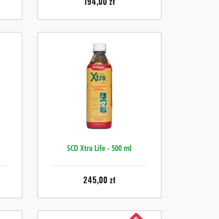
194,00
zł
SCD Xtra Life - 500 ml
245,00
zł