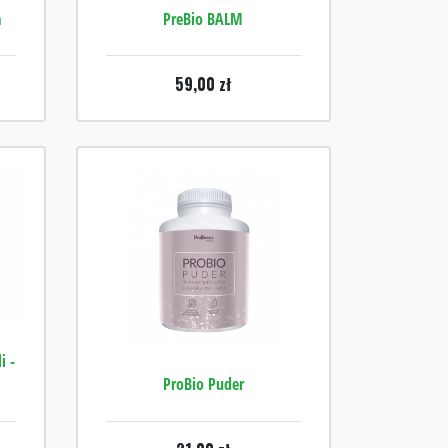
a
PreBio BALM
59,00
zł
i -
ProBio Puder