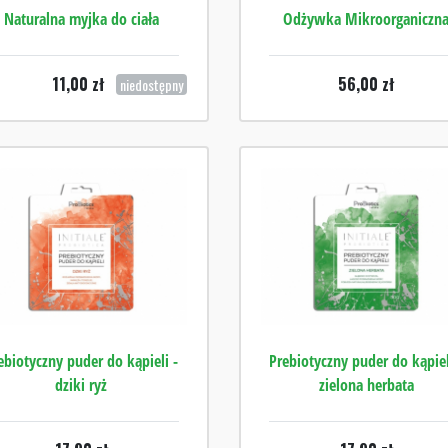
Naturalna myjka do ciała
Odżywka Mikroorganiczn
11,00
zł
56,00
zł
niedostępny
ebiotyczny puder do kąpieli -
Prebiotyczny puder do kąpiel
dziki ryż
zielona herbata