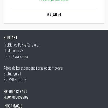
62,40
zł
KONTAKT
ProBiotics Polska Sp. z o.o.
ul. Menueta 26
02-827 Warszawa
Adres do korespondencji oraz odbiór towaru:
Bratuszyn 21
62-720 Brudzew
NIP 668-192-97-56
REGON 0000325182
INFORMACJE