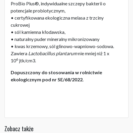
ProBio Plus®, indywidualne szczepy bakterii o
potencjale probiotycznym,
• certyfikowana ekologiczna melasa z trzciny
cukrowej
• sól kamienna kłodawska,
• naturalny puder mineralny mikronizowany
• kwas krzemowy, sól glinowo-wapniowo-sodowa.
Zawiera
Lactobacillus plantarum
nie mniej niż 1 x
6
10
jtk/cm3.
Dopuszczony do stosowania w rolnictwie
ekologicznym pod nr SE/68/2022.
Zobacz także