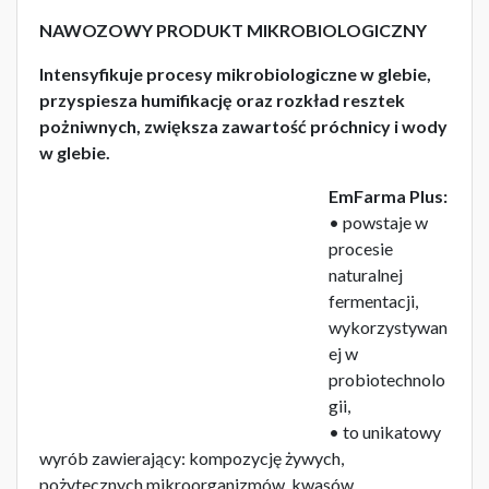
NAWOZOWY PRODUKT MIKROBIOLOGICZNY
Intensyfikuje procesy mikrobiologiczne w glebie,
przyspiesza humifikację oraz rozkład resztek
pożniwnych, zwiększa zawartość próchnicy i wody
w glebie.
EmFarma Plus:
• powstaje w
procesie
naturalnej
fermentacji,
wykorzystywan
ej w
probiotechnolo
gii,
• to unikatowy
wyrób zawierający: kompozycję żywych,
pożytecznych mikroorganizmów, kwasów