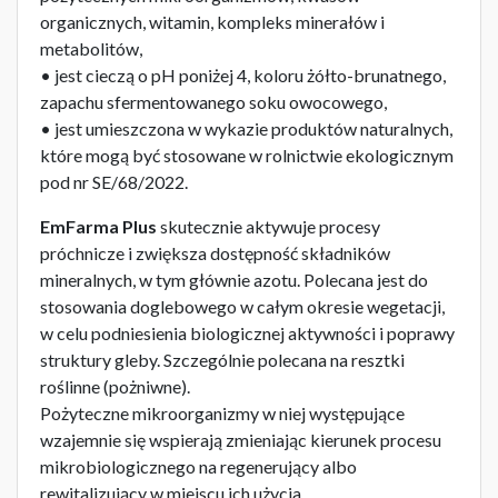
organicznych, witamin, kompleks minerałów i
metabolitów,
• jest cieczą o pH poniżej 4, koloru żółto-brunatnego,
zapachu sfermentowanego soku owocowego,
• jest umieszczona w wykazie produktów naturalnych,
które mogą być stosowane w rolnictwie ekologicznym
pod nr SE/68/2022.
EmFarma Plus
skutecznie aktywuje procesy
próchnicze i zwiększa dostępność składników
mineralnych, w tym głównie azotu. Polecana jest do
stosowania doglebowego w całym okresie wegetacji,
w celu podniesienia biologicznej aktywności i poprawy
struktury gleby. Szczególnie polecana na resztki
roślinne (pożniwne).
Pożyteczne mikroorganizmy w niej występujące
wzajemnie się wspierają zmieniając kierunek procesu
mikrobiologicznego na regenerujący albo
rewitalizujący w miejscu ich użycia.